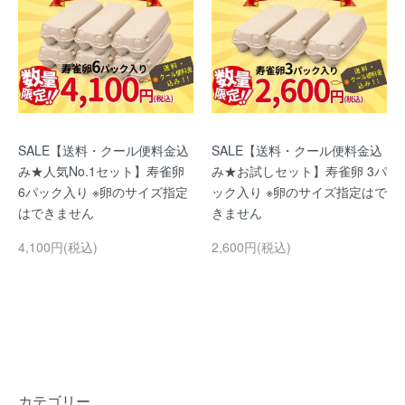
SALE【送料・クール便料金込
SALE【送料・クール便料金込
み★人気No.1セット】寿雀卵
み★お試しセット】寿雀卵 3パ
6パック入り ※卵のサイズ指定
ック入り ※卵のサイズ指定はで
はできません
きません
4,100円(税込)
2,600円(税込)
カテゴリー