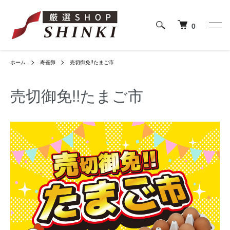
0
ホーム
寿雀卵
売切御免!!たまご市
売切御免!!たまご市