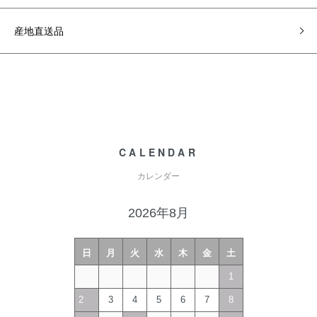
産地直送品
CALENDAR
カレンダー
2026年8月
日
月
火
水
木
金
土
1
2
3
4
5
6
7
8