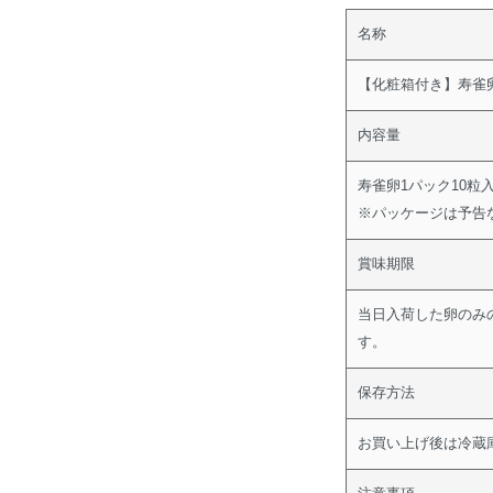
名称
【化粧箱付き】寿雀
内容量
寿雀卵1パック10粒入
※パッケージは予告
賞味期限
当日入荷した卵のみ
す。
保存方法
お買い上げ後は冷蔵