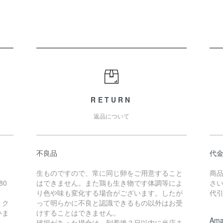
RETURN
返品について
不良品
代
生ものですので、常に同じ卵をご用意すること
商
80
はできません。また鶏も生き物です体調等によ
さ
り色や味も変化する場合がございます。したが
代引
、ク
って明らかに不良と認識できるもの以外はお受
いま
けすることはできません。
Ama
破損があった場合は、到着後３日以内に当店ま